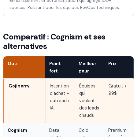
Enrichissement et automatisation qui agrège 100+
sources. Puissant pour les équipes RevOps techniques.
Comparatif : Cognism et ses
alternatives
Outil
Point
Meilleur
Prix
fort
pour
Gojiberry
Intention
Équipes
Gratuit /
d'achat +
qui
99$
outreach
veulent
IA
des leads
chauds
Cognism
Data
Cold
Premium