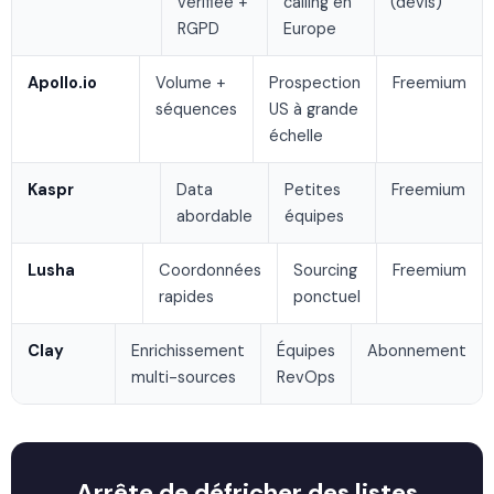
vérifiée +
calling en
(devis)
RGPD
Europe
Apollo.io
Volume +
Prospection
Freemium
séquences
US à grande
échelle
Kaspr
Data
Petites
Freemium
abordable
équipes
Lusha
Coordonnées
Sourcing
Freemium
rapides
ponctuel
Clay
Enrichissement
Équipes
Abonnement
multi-sources
RevOps
Arrête de défricher des listes