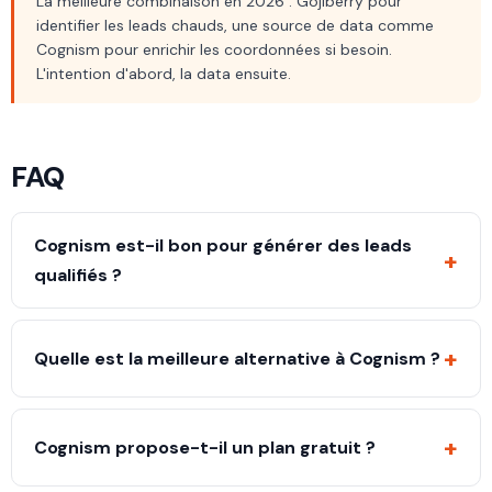
La meilleure combinaison en 2026 : Gojiberry pour
identifier les leads chauds, une source de data comme
Cognism pour enrichir les coordonnées si besoin.
L'intention d'abord, la data ensuite.
FAQ
Cognism est-il bon pour générer des leads
+
qualifiés ?
Oui pour la data vérifiée et conforme, surtout en
Europe. Mais Cognism fournit des contacts, pas de
+
Quelle est la meilleure alternative à Cognism ?
l'intention d'achat : tu obtiens une liste fiable, pas des
prospects déjà en recherche active.
Ça dépend du besoin. Pour des leads chauds basés sur
l'intention, Gojiberry. Pour du volume US, Apollo. Pour
+
Cognism propose-t-il un plan gratuit ?
débuter à petit prix, Kaspr ou Lusha.