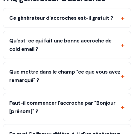
+
Ce générateur d'accroches est-il gratuit ?
Oui. L'outil de cette page crée des openers
personnalisés instantanément, sans inscription ni carte
Qu'est-ce qui fait une bonne accroche de
+
bancaire. Pour détecter des signaux et générer des
cold email ?
openers automatiquement à grande échelle, Gojiberry
propose un plan gratuit que vous pouvez lancer en
La précision et le timing. Référencez quelque chose de
quelques minutes.
concret et récent sur le prospect, tenez en deux
Que mettre dans le champ "ce que vous avez
+
phrases, parlez de lui plutôt que de votre pitch, et
remarqué" ?
évitez les compliments génériques ou un CTA dans la
première ligne.
Un vrai signal ou une observation : une levée de fonds,
un nouveau produit, un recrutement clé, un post
Faut-il commencer l'accroche par "Bonjour
+
LinkedIn ou un défi lié à son rôle. Plus le détail est
[prénom]" ?
précis, plus l'opener renvoyé est pertinent.
Non. La salutation est à part. Commencez l'accroche
par l'observation personnalisée elle-même, pour que la