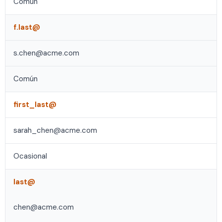
Común
f.last@
s.chen@acme.com
Común
first_last@
sarah_chen@acme.com
Ocasional
last@
chen@acme.com