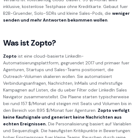
inklusive, kostenlose Testphase ohne Kreditkarte. Gebaut fuer
B2B-Gruender, Solo-SDRs und kleine Sales-Pods, die
weniger
senden und mehr Antworten bekommen wollen
.
Was ist Zopto?
Zopto
ist eine cloud-basierte LinkedIn-
Automatisierungsplattform, gegruendet 2017 und primaer fuer
Agenturen, Startups und Sales-Teams positioniert, die
Outreach-Volumen skalieren wollen. Sie automatisiert
Verbindungsanfragen, Nachrichten, InMails und mehrstufige
Kampagnen auf Listen, die du ueber Filter oder LinkedIn Sales
Navigator zusammenstellst. Die Plaene starten typischerweise
bei rund 157 $/Monat und steigen mit Seats und Volumen bis in
den Bereich von 895 $/Monat fuer Agenturen.
Zopto verfolgt
keine Kaufsignale und generiert keine Nachrichten aus
echten Ereignissen.
Die Personalisierung basiert auf Variablen
und Sequenzlogik. Die haeufigsten Kritikpunkte in Bewertungen:
hoher Einstiegspreis fuer kleine Teams, Rauschen durch reine