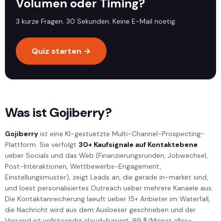
Volumen oder Timing?
3 kurze Fragen. 30 Sekunden. Keine E-Mail noetig.
Quiz starten →
Was ist Gojiberry?
Gojiberry
ist eine KI-gestuetzte Multi-Channel-Prospecting-
Plattform. Sie verfolgt
30+ Kaufsignale auf Kontaktebene
ueber Socials und das Web (Finanzierungsrunden, Jobwechsel,
Post-Interaktionen, Wettbewerbs-Engagement,
Einstellungsmuster), zeigt Leads an, die gerade in-market sind,
und loest personalisiertes Outreach ueber mehrere Kanaele aus.
Die Kontaktanreicherung laeuft ueber 15+ Anbieter im Waterfall,
die Nachricht wird aus dem Ausloeser geschrieben und der
Versand ist vollstaendig cloud-basiert. 99 $/Monat alles-